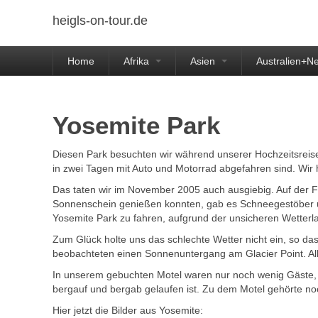
heigls-on-tour.de
Home
Afrika
Asien
Australien+N
Yosemite Park
Diesen Park besuchten wir während unserer Hochzeitsreise 
in zwei Tagen mit Auto und Motorrad abgefahren sind. Wi
Das taten wir im November 2005 auch ausgiebig. Auf der F
Sonnenschein genießen konnten, gab es Schneegestöber und 
Yosemite Park zu fahren, aufgrund der unsicheren Wetter
Zum Glück holte uns das schlechte Wetter nicht ein, so d
beobachteten einen Sonnenuntergang am Glacier Point. Al
In unserem gebuchten Motel waren nur noch wenig Gäste,
bergauf und bergab gelaufen ist. Zu dem Motel gehörte no
Hier jetzt die Bilder aus Yosemite: