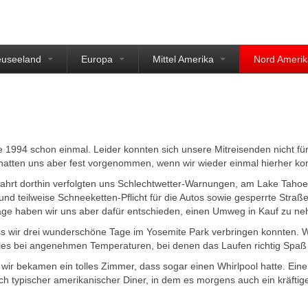
euseeland
Europa
Mittel Amerika
Nord Ameri
1994 schon einmal. Leider konnten sich unsere Mitreisenden nicht für
r hatten uns aber fest vorgenommen, wenn wir wieder einmal hierher 
ahrt dorthin verfolgten uns Schlechtwetter-Warnungen, am Lake Tahoe
teilweise Schneeketten-Pflicht für die Autos sowie gesperrte Straßen
lage haben wir uns aber dafür entschieden, einen Umweg in Kauf zu n
ass wir drei wunderschöne Tage im Yosemite Park verbringen konnten. 
les bei angenehmen Temperaturen, bei denen das Laufen richtig Spaß
 wir bekamen ein tolles Zimmer, dass sogar einen Whirlpool hatte. 
ch typischer amerikanischer Diner, in dem es morgens auch ein kräfti