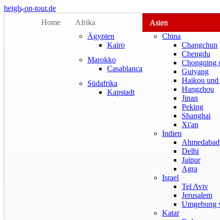
heigls-on-tour.de
Home
Afrika
Asien
Ägypten
China
Kairo
Changchun
Chengdu
Marokko
Chongqing 
Casablanca
Guiyang
Haikou und
Südafrika
Hangzhou
Kapstadt
Jinan
Peking
Shanghai
Xi'an
Indien
Ahmedabad
Delhi
Jaipur
Agra
Israel
Tel Aviv
Jerusalem
Umgebung v
Katar