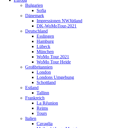
Europa
Bulgarien
Sofia
Dänemark
Impressionen NWJütland
DK-WoMoTour-2021
Deutschland
Esslingen
Hamburg
Lübeck
München
WoMo Tour 2021
WoMo Tour Heide
Großbritannien
London
Londons Umgebung
Schottland
Estland
Tallinn
Frankreich
La Réunion
Reims
Tours
Italien
Cavaglia