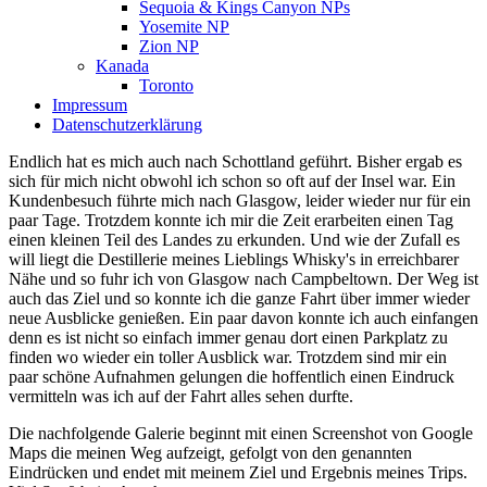
Sequoia & Kings Canyon NPs
Yosemite NP
Zion NP
Kanada
Toronto
Impressum
Datenschutzerklärung
Endlich hat es mich auch nach Schottland geführt. Bisher ergab es
sich für mich nicht obwohl ich schon so oft auf der Insel war. Ein
Kundenbesuch führte mich nach Glasgow, leider wieder nur für ein
paar Tage. Trotzdem konnte ich mir die Zeit erarbeiten einen Tag
einen kleinen Teil des Landes zu erkunden. Und wie der Zufall es
will liegt die Destillerie meines Lieblings Whisky's in erreichbarer
Nähe und so fuhr ich von Glasgow nach Campbeltown. Der Weg ist
auch das Ziel und so konnte ich die ganze Fahrt über immer wieder
neue Ausblicke genießen. Ein paar davon konnte ich auch einfangen
denn es ist nicht so einfach immer genau dort einen Parkplatz zu
finden wo wieder ein toller Ausblick war. Trotzdem sind mir ein
paar schöne Aufnahmen gelungen die hoffentlich einen Eindruck
vermitteln was ich auf der Fahrt alles sehen durfte.
Die nachfolgende Galerie beginnt mit einen Screenshot von Google
Maps die meinen Weg aufzeigt, gefolgt von den genannten
Eindrücken und endet mit meinem Ziel und Ergebnis meines Trips.