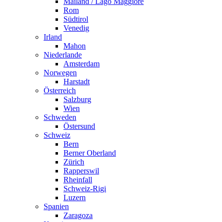
Mailand / Lago Maggiore
Rom
Südtirol
Venedig
Irland
Mahon
Niederlande
Amsterdam
Norwegen
Harstadt
Österreich
Salzburg
Wien
Schweden
Östersund
Schweiz
Bern
Berner Oberland
Zürich
Rapperswil
Rheinfall
Schweiz-Rigi
Luzern
Spanien
Zaragoza