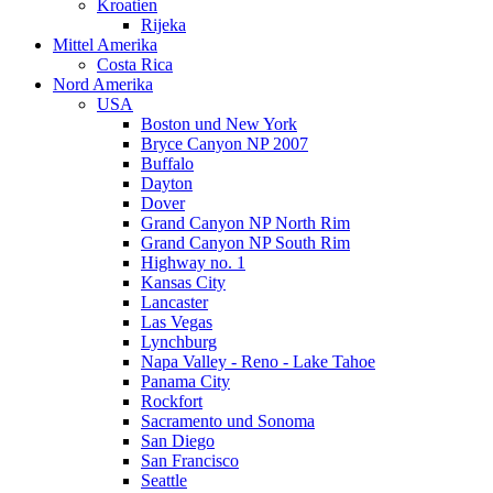
Kroatien
Rijeka
Mittel Amerika
Costa Rica
Nord Amerika
USA
Boston und New York
Bryce Canyon NP 2007
Buffalo
Dayton
Dover
Grand Canyon NP North Rim
Grand Canyon NP South Rim
Highway no. 1
Kansas City
Lancaster
Las Vegas
Lynchburg
Napa Valley - Reno - Lake Tahoe
Panama City
Rockfort
Sacramento und Sonoma
San Diego
San Francisco
Seattle