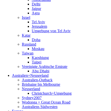
Delhi
Jaipur
Agra
Israel
Tel Aviv
Jerusalem
Umgebung von Tel Aviv
Katar
Doha
Russland
Moskau
Taiwan
Kaoshiung
Taipei
Vereinigte Arabische Emirate
Abu Dhabi
Australien+Neuseeland
Australien-Outback
Brisbaine bis Melbourne
Neuseeland
Christchurch+Umgebung
Sydney2007
Wodonga + Great Ocean Road
Australiens Südwesten