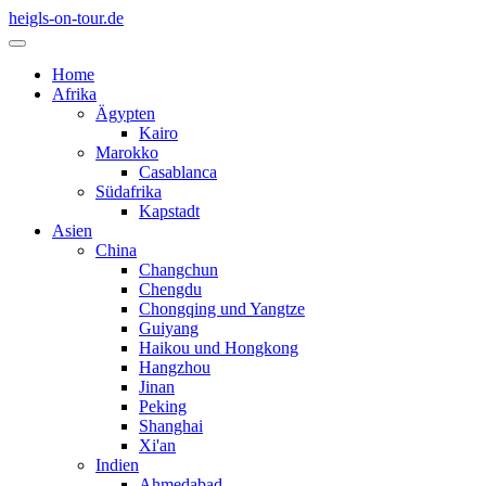
heigls-on-tour.de
Home
Afrika
Ägypten
Kairo
Marokko
Casablanca
Südafrika
Kapstadt
Asien
China
Changchun
Chengdu
Chongqing und Yangtze
Guiyang
Haikou und Hongkong
Hangzhou
Jinan
Peking
Shanghai
Xi'an
Indien
Ahmedabad