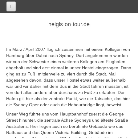
Home
heigls-on-tour.de
Afrika
Ägypten
Im März / April 2007 flog ich zusammen mit einem Kollegen von
Kairo
Hamburg über Dubai nach Sydney. Dort angekommen wurden
Marokko
wir von der Schwester eines weiteren Kollegen am Flughafen
abgeholt und sind erst einmal in unser Hostel eingezogen. Dann
Casablanca
ging es zu Fuß, mittlerweile zu viert durch die Stadt. Mal
abgesehen davon, dass unser Hostel etwas weiter außerhalb
Südafrika
war und wir daher mit dem Bus in die Stadt fahren mussten, ist
Kapstadt
von dort alles andere aber durchaus zu Fuß zu erlaufen. Der
Hafen gilt hier als der zentrale Punkt, wie die Tatsache, das hier
Asien
die Sydney Oper oder auch die Habourbridge liegt, beweist.
China
Unser Weg führte uns vom Hauptbahnhof zuerst die George
Street hinunter, die zentrale Achse Sydneys und älteste Straße
Changchun
Australiens. Hier liegen auch so berühmte Gebäude wie das
Chengdu
Rathaus und das Queen Victoria Building, Gebäude im