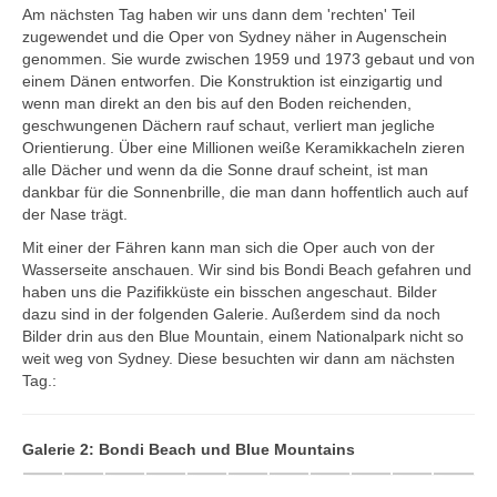
Neuseeland
Am nächsten Tag haben wir uns dann dem 'rechten' Teil
zugewendet und die Oper von Sydney näher in Augenschein
Christchurch+Umgebung
genommen. Sie wurde zwischen 1959 und 1973 gebaut und von
Sydney2007
einem Dänen entworfen. Die Konstruktion ist einzigartig und
wenn man direkt an den bis auf den Boden reichenden,
Wodonga + Great Ocean Road
geschwungenen Dächern rauf schaut, verliert man jegliche
Orientierung. Über eine Millionen weiße Keramikkacheln zieren
Australiens Südwesten
alle Dächer und wenn da die Sonne drauf scheint, ist man
Europa
dankbar für die Sonnenbrille, die man dann hoffentlich auch auf
der Nase trägt.
Bulgarien
Mit einer der Fähren kann man sich die Oper auch von der
Sofia
Wasserseite anschauen. Wir sind bis Bondi Beach gefahren und
haben uns die Pazifikküste ein bisschen angeschaut. Bilder
Dänemark
dazu sind in der folgenden Galerie. Außerdem sind da noch
Impressionen NWJütland
Bilder drin aus den Blue Mountain, einem Nationalpark nicht so
weit weg von Sydney. Diese besuchten wir dann am nächsten
DK-WoMoTour-2021
Tag.:
Deutschland
Esslingen
Galerie 2: Bondi Beach und Blue Mountains
Hamburg