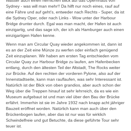
Wasser auch einen herrlichen Blick auf das Opernhaus von
Jerusalem
Sydney - was will man mehr!! Da hilft nur noch eines, rauf auf
eine Fähre und auf geht's, entweder nach Rechts - Super, da ist
Umgebung von Tel Aviv
die Sydney Oper, oder nach Links - Wow unter der Harbour
Bridge drunter durch. Egal was man macht, der Hafen ist auch
Katar
einzigartig, und das sage ich, der ich als Hamburger auch einen
Doha
einzigartigen Hafen kenne.
Russland
Wenn man am Circular Quay wieder angekommen ist, dann ist
es an der Zeit eine Münze zu werfen oder einfach genügend
Moskau
Zeit einzuplanen. Wir haben am ersten Tag entschieden vom
Taiwan
Circular Quay zur Harbour Bridge zu laufen, am Hafenbecken
entlang, durch den ältesten Teil der Altstadt, The Rocks weiter
Kaoshiung
zur Brücke. Auf den rechten der vorderen Pylone, also auf der
Taipei
Innenstadtseite, kann man rauflaufen, was sehr Interessant ist.
Natürlich ist der Blick von oben grandios, aber auch schon der
Vereinigte Arabische Emirate
Weg über die Treppen hinauf ist sehr lehrreich, da es wie ein
Abu Dhabi
Museum aufgebaut ist und man viel über den Bau der Brücke
erfährt. Immerhin ist sie im Jahre 1932 nach knapp acht jähriger
Australien+Neuseeland
Bauzeit eröffnet worden. Natürlich kann man auch über den
Brückenbogen laufen, aber das ist nur was für wirklich
Australien-Outback
Schwindelfreie und gut Betuchte, da diese geführte Tour sehr
Brisbaine bis Melbourne
teuer ist.