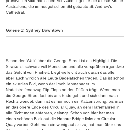
prunkvollen viktorianischen Stil. Auch liegt hier die älteste Kirche
Chongqing und Yangtze
Australiens, die im neugotischen Stil gebaute St. Andrew's
Guiyang
Cathedral.
Haikou und Hongkong
Hangzhou
Galerie 1: Sydney Downtown
Jinan
Peking
Shanghai
Schon der 'Walk' über die George Street ist ein Highlight. Die
Xi'an
Straße ist schwarz voll Menschen und alle versprühen irgendwie
das Gefühl von Freiheit. Liegt vielleicht auch daran das alle,
Indien
aber auch wirklich alle Leute Badelatschen tragen. Das ist schon
Ahmedabad
ein skurriles Bild, wenn der Imobilienmanager im
Nadelstreifenanzug Flip Flops an den Füßen trägt. Wenn man
Delhi
die George Street fast bis ans Ende geht und sich dann nach
Jaipur
Rechts wendet, dann ist es nur noch ein Katzensprung, bis man
an das obere Ende des
Circular Quay, an dem Hafenfähren in
Agra
alle Richtungen abfahren, gelangt. Schon von hier hat man
Israel
einen schönen Blick auf die Habour Bridge links am Circular
Quay vorbei. Geht man ein wenig auf sie zu, hat man über das
Tel Aviv