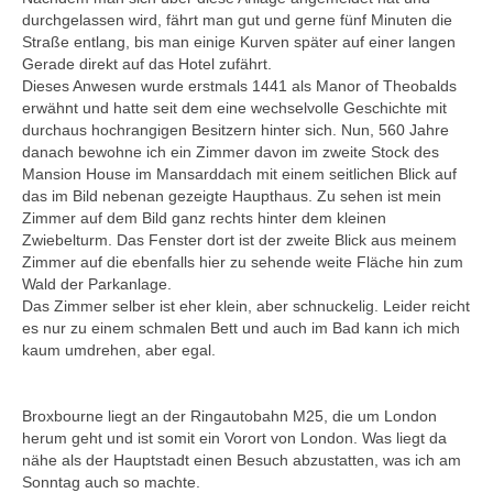
durchgelassen wird, fährt man gut und gerne fünf Minuten die
Jerusalem
Straße entlang, bis man einige Kurven später auf einer langen
Umgebung von Tel Aviv
Gerade direkt auf das Hotel zufährt.
Dieses Anwesen wurde erstmals 1441 als Manor of Theobalds
Katar
erwähnt und hatte seit dem eine wechselvolle Geschichte mit
Doha
durchaus hochrangigen Besitzern hinter sich. Nun, 560 Jahre
danach bewohne ich ein Zimmer davon im zweite Stock des
Russland
Mansion House im Mansarddach mit einem seitlichen Blick auf
Moskau
das im Bild nebenan gezeigte Haupthaus. Zu sehen ist mein
Zimmer auf dem Bild ganz rechts hinter dem kleinen
Taiwan
Zwiebelturm. Das Fenster dort ist der zweite Blick aus meinem
Kaoshiung
Zimmer auf die ebenfalls hier zu sehende weite Fläche hin zum
Wald der Parkanlage.
Taipei
Das Zimmer selber ist eher klein, aber schnuckelig. Leider reicht
Vereinigte Arabische Emirate
es nur zu einem schmalen Bett und auch im Bad kann ich mich
kaum umdrehen, aber egal.
Abu Dhabi
Australien+Neuseeland
Broxbourne liegt an der Ringautobahn M25, die um London
Australien-Outback
herum geht und ist somit ein Vorort von London. Was liegt da
nähe als der Hauptstadt einen Besuch abzustatten, was ich am
Brisbaine bis Melbourne
Sonntag auch so machte.