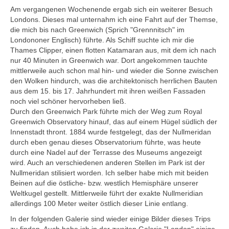
Cavaglia
Am vergangenen Wochenende ergab sich ein weiterer Besuch
Londons. Dieses mal unternahm ich eine Fahrt auf der Themse,
Mailand / Lago Maggiore
die mich bis nach Greenwich (Sprich "Grennnitsch" im
Rom
Londononer Englisch) führte. Als Schiff suchte ich mir die
Thames Clipper, einen flotten Katamaran aus, mit dem ich nach
Südtirol
nur 40 Minuten in Greenwich war. Dort angekommen tauchte
mittlerweile auch schon mal hin- und wieder die Sonne zwischen
Venedig
den Wolken hindurch, was die architektonisch herrlichen Bauten
Irland
aus dem 15. bis 17. Jahrhundert mit ihren weißen Fassaden
noch viel schöner hervorheben ließ.
Mahon
Durch den Greenwich Park führte mich der Weg zum Royal
Niederlande
Greenwich Observatory hinauf, das auf einem Hügel südlich der
Innenstadt thront. 1884 wurde festgelegt, das der Nullmeridan
Amsterdam
durch eben genau dieses Observatorium führte, was heute
Norwegen
durch eine Nadel auf der Terrasse des Museums angezeigt
wird. Auch an verschiedenen anderen Stellen im Park ist der
Harstadt
Nullmeridan stilisiert worden. Ich selber habe mich mit beiden
Österreich
Beinen auf die östliche- bzw. westlich Hemisphäre unserer
Weltkugel gestellt. Mittlerweile führt der exakte Nullmeridian
Salzburg
allerdings 100 Meter weiter östlich dieser Linie entlang.
Wien
In der folgenden Galerie sind wieder einige Bilder dieses Trips
Schweden