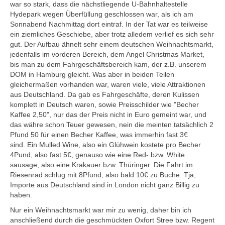
war so stark, dass die nächstliegende U-Bahnhaltestelle
Hydepark wegen Überfüllung geschlossen war, als ich am
Sonnabend Nachmittag dort eintraf. In der Tat war es teilweise
ein ziemliches Geschiebe, aber trotz alledem verlief es sich sehr
gut. Der Aufbau ähnelt sehr einem deutschen Weihnachtsmarkt,
jedenfalls im vorderen Bereich, dem Angel Christmas Market,
bis man zu dem Fahrgeschäftsbereich kam, der z.B. unserem
DOM in Hamburg gleicht. Was aber in beiden Teilen
gleichermaßen vorhanden war, waren viele, viele Attraktionen
aus Deutschland. Da gab es Fahrgeschäfte, deren Kulissen
komplett in Deutsch waren, sowie Preisschilder wie "Becher
Kaffee 2,50", nur das der Preis nicht in Euro gemeint war, und
das währe schon Teuer gewesen, nein die meinten tatsächlich 2
Pfund 50 für einen Becher Kaffee, was immerhin fast 3€
sind. Ein Mulled Wine, also ein Glühwein kostete pro Becher
4Pund, also fast 5€, genauso wie eine Red- bzw. White
sausage, also eine Krakauer bzw. Thüringer. Die Fahrt im
Riesenrad schlug mit 8Pfund, also bald 10€ zu Buche. Tja,
Importe aus Deutschland sind in London nicht ganz Billig zu
haben.
Nur ein Weihnachtsmarkt war mir zu wenig, daher bin ich
anschließend durch die geschmückten Oxfort Stree bzw. Regent