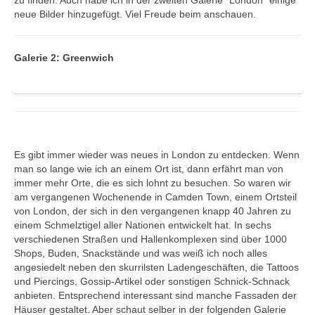
zu finden. Auch habe ich in der zweiten Galerie "London" einige
neue Bilder hinzugefügt. Viel Freude beim anschauen.
Östersund
Schweiz
Galerie 2: Greenwich
Bern
Berner Oberland
Zürich
Rapperswil
Rheinfall
Es gibt immer wieder was neues in London zu entdecken. Wenn
man so lange wie ich an einem Ort ist, dann erfährt man von
Schweiz-Rigi
immer mehr Orte, die es sich lohnt zu besuchen. So waren wir
Luzern
am vergangenen Wochenende in Camden Town, einem Ortsteil
von London, der sich in den vergangenen knapp 40 Jahren zu
Spanien
einem Schmelztigel aller Nationen entwickelt hat. In sechs
Zaragoza
verschiedenen Straßen und Hallenkomplexen sind über 1000
Shops, Buden, Snackstände und was weiß ich noch alles
Kroatien
angesiedelt neben den skurrilsten Ladengeschäften, die Tattoos
Rijeka
und Piercings, Gossip-Artikel oder sonstigen Schnick-Schnack
anbieten. Entsprechend interessant sind manche Fassaden der
Mittel Amerika
Häuser gestaltet. Aber schaut selber in der folgenden Galerie