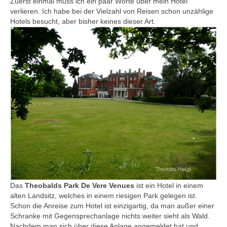
Zuerst einmal muss ich ein paar Worte über mein Hotel
Chongqing und Yangtze
verlieren. Ich habe bei der Vielzahl von Reisen schon unzählige
Guiyang
Hotels besucht, aber bisher keines dieser Art.
Haikou und Hongkong
Hangzhou
Jinan
Peking
Shanghai
Xi'an
Indien
Ahmedabad
Delhi
Jaipur
Das
Theobalds Park De Vere Venues
ist ein Hotel in einem
Agra
alten Landsitz, welches in einem riesigen Park gelegen ist.
Schon die Anreise zum Hotel ist einzigartig, da man außer einer
Israel
Schranke mit Gegensprechanlage nichts weiter sieht als Wald.
Tel Aviv
Nachdem man sich über diese Anlage angemeldet hat und