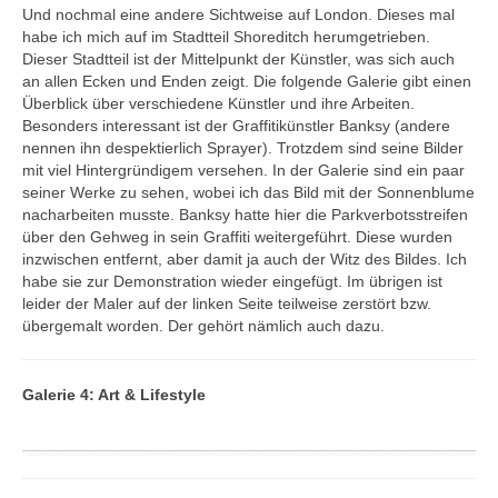
Und nochmal eine andere Sichtweise auf London. Dieses mal
Lynchburg
habe ich mich auf im Stadtteil Shoreditch herumgetrieben.
Napa Valley - Reno - Lake Tahoe
Dieser Stadtteil ist der Mittelpunkt der Künstler, was sich auch
an allen Ecken und Enden zeigt. Die folgende Galerie gibt einen
Panama City
Überblick über verschiedene Künstler und ihre Arbeiten.
Rockfort
Besonders interessant ist der Graffitikünstler Banksy (andere
nennen ihn despektierlich Sprayer). Trotzdem sind seine Bilder
Sacramento und Sonoma
mit viel Hintergründigem versehen. In der Galerie sind ein paar
San Diego
seiner Werke zu sehen, wobei ich das Bild mit der Sonnenblume
nacharbeiten musste. Banksy hatte hier die Parkverbotsstreifen
San Francisco
über den Gehweg in sein Graffiti weitergeführt. Diese wurden
Seattle
inzwischen entfernt, aber damit ja auch der Witz des Bildes. Ich
habe sie zur Demonstration wieder eingefügt. Im übrigen ist
Sequoia & Kings Canyon NPs
leider der Maler auf der linken Seite teilweise zerstört bzw.
Yosemite NP
übergemalt worden. Der gehört nämlich auch dazu.
Zion NP
Kanada
Galerie 4: Art & Lifestyle
Toronto
Impressum