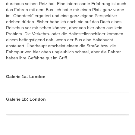
Lübeck
durchaus seinen Reiz hat. Eine interessante Erfahrung ist auch
das Fahren mit dem Bus. Ich hatte mir einen Platz ganz vorne
München
im "Oberdeck" ergattert und eine ganz eigene Perspektive
WoMo Tour 2021
erleben dürfen. Bisher habe ich noch nie auf das Dach eines
Reisebus vor mir sehen können, aber von hier oben aus kein
WoMo Tour Heide
Problem. Die Verkehrs- oder die Haltestellenschilder kommen
Großbritannien
einem beängstigend nah, wenn der Bus eine Haltebucht
ansteuert. Überhaupt erscheint einem die Straße bzw. die
London
Fahrspur von hier oben unglaublich schmal, aber die Fahrer
Londons Umgebung
haben ihre Gefährte gut im Griff.
Schottland
Estland
Galerie 1a: London
Tallinn
Frankreich
Galerie 1b: London
La Réunion
Reims
Tours
Italien