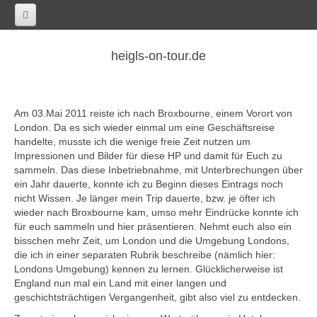
Home
heigls-on-tour.de
Afrika
Ägypten
Am 03.Mai 2011 reiste ich nach Broxbourne, einem Vorort von
Kairo
London. Da es sich wieder einmal um eine Geschäftsreise
Marokko
handelte, musste ich die wenige freie Zeit nutzen um
Impressionen und Bilder für diese HP und damit für Euch zu
Casablanca
sammeln. Das diese Inbetriebnahme, mit Unterbrechungen über
ein Jahr dauerte, konnte ich zu Beginn dieses Eintrags noch
Südafrika
nicht Wissen. Je länger mein Trip dauerte, bzw. je öfter ich
Kapstadt
wieder nach Broxbourne kam, umso mehr Eindrücke konnte ich
für euch sammeln und hier präsentieren. Nehmt euch also ein
Asien
bisschen mehr Zeit, um London und die Umgebung Londons,
die ich in einer separaten Rubrik beschreibe (nämlich hier:
China
Londons Umgebung) kennen zu lernen. Glücklicherweise ist
Changchun
England nun mal ein Land mit einer langen und
geschichtsträchtigen Vergangenheit, gibt also viel zu entdecken.
Chengdu