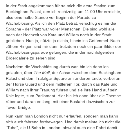
Neuseeland
In der Stadt angekommen führte mich die erste Station zum
Buckingham Palast, den ich rechtzeitig um 11:00 Uhr erreichte,
Christchurch+Umgebung
also eine halbe Stunde vor Beginn der Parade zu
Sydney2007
Wachablösung. Als ich den Platz betrat, verschlug es mir die
Sprache - der Platz war voller Menschen. Die sind wohl alle
Wodonga + Great Ocean Road
nach der Hochzeit von Kate und William noch in der Stadt
Australiens Südwesten
geblieben. Nun ja, nützte ja nichts, hinein ins Getümmel. Nach
zähem Ringen sind mir dann trotzdem noch ein paar Bilder der
Europa
Wachablösungsparade gelungen, die in der nachfolgenden
Bildergalerie zu sehen sind.
Bulgarien
Nachdem die Wachablösung durch war, bin ich dann los
Sofia
gelaufen, über
The Mall
, der Achse zwischen dem Buckingham
Dänemark
Palast und dem Trafalgar Square am anderen Ende, vorbei an
der Horse Guard und dem mittlerem Tor, durch das Kate und
Impressionen NWJütland
William nach ihrer Trauung fuhren und sie ihre Hand auf sein
DK-WoMoTour-2021
Knie legte, zum Parliament. Hier bin ich dann über die Themse
rüber und daran entlang, mit einer Busfahrt dazwischen zur
Deutschland
Tower Bridge.
Esslingen
Nun kann man London nicht nur erlaufen, sondern man kann
Hamburg
sich auch fahrend fortbewegen. Und damit meinte ich nicht die
"Tube", die U-Bahn in London, obwohl auch eine Fahrt damit