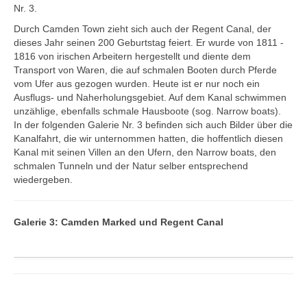
Nr. 3.
Costa Rica
Durch Camden Town zieht sich auch der Regent Canal, der
Nord Amerika
dieses Jahr seinen 200 Geburtstag feiert. Er wurde von 1811 -
1816 von irischen Arbeitern hergestellt und diente dem
USA
Transport von Waren, die auf schmalen Booten durch Pferde
Boston und New York
vom Ufer aus gezogen wurden. Heute ist er nur noch ein
Ausflugs- und Naherholungsgebiet. Auf dem Kanal schwimmen
Bryce Canyon NP 2007
unzählige, ebenfalls schmale Hausboote (sog. Narrow boats).
In der folgenden Galerie Nr. 3 befinden sich auch Bilder über die
Buffalo
Kanalfahrt, die wir unternommen hatten, die hoffentlich diesen
Dayton
Kanal mit seinen Villen an den Ufern, den Narrow boats, den
schmalen Tunneln und der Natur selber entsprechend
Dover
wiedergeben.
Grand Canyon NP North Rim
Grand Canyon NP South Rim
Galerie 3: Camden Marked und Regent Canal
Highway no. 1
Kansas City
Lancaster
Las Vegas