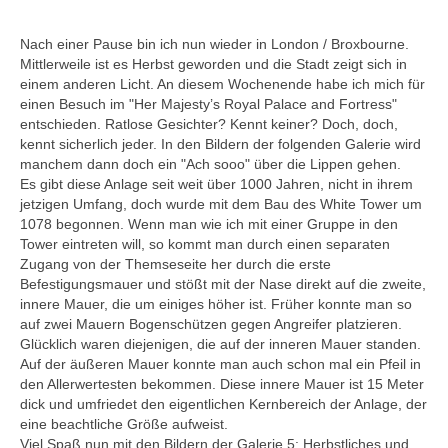
Datenschutzerklärung
Nach einer Pause bin ich nun wieder in London / Broxbourne.
Mittlerweile ist es Herbst geworden und die Stadt zeigt sich in
einem anderen Licht. An diesem Wochenende habe ich mich für
einen Besuch im "Her Majesty’s Royal Palace and Fortress"
entschieden. Ratlose Gesichter? Kennt keiner? Doch, doch,
kennt sicherlich jeder. In den Bildern der folgenden Galerie wird
manchem dann doch ein "Ach sooo" über die Lippen gehen.
Es gibt diese Anlage seit weit über 1000 Jahren, nicht in ihrem
jetzigen Umfang, doch wurde mit dem Bau des White Tower um
1078 begonnen. Wenn man wie ich mit einer Gruppe in den
Tower eintreten will, so kommt man durch einen separaten
Zugang von der Themseseite her durch die erste
Befestigungsmauer und stößt mit der Nase direkt auf die zweite,
innere Mauer, die um einiges höher ist. Früher konnte man so
auf zwei Mauern Bogenschützen gegen Angreifer platzieren.
Glücklich waren diejenigen, die auf der inneren Mauer standen.
Auf der äußeren Mauer konnte man auch schon mal ein Pfeil in
den Allerwertesten bekommen. Diese innere Mauer ist 15 Meter
dick und umfriedet den eigentlichen Kernbereich der Anlage, der
eine beachtliche Größe aufweist.
Viel Spaß nun mit den Bildern der Galerie 5: Herbstliches und