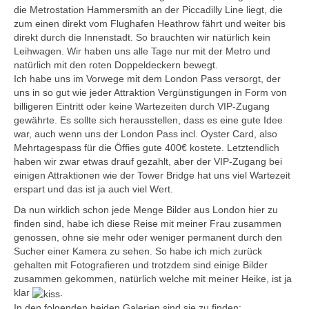
die Metrostation Hammersmith an der Piccadilly Line liegt, die
zum einen direkt vom Flughafen Heathrow fährt und weiter bis
direkt durch die Innenstadt. So brauchten wir natürlich kein
Leihwagen. Wir haben uns alle Tage nur mit der Metro und
natürlich mit den roten Doppeldeckern bewegt.
Ich habe uns im Vorwege mit dem London Pass versorgt, der
uns in so gut wie jeder Attraktion Vergünstigungen in Form von
billigeren Eintritt oder keine Wartezeiten durch VIP-Zugang
gewährte. Es sollte sich herausstellen, dass es eine gute Idee
war, auch wenn uns der London Pass incl. Oyster Card, also
Mehrtagespass für die Öffies gute 400€ kostete. Letztendlich
haben wir zwar etwas drauf gezahlt, aber der VIP-Zugang bei
einigen Attraktionen wie der Tower Bridge hat uns viel Wartezeit
erspart und das ist ja auch viel Wert.
Da nun wirklich schon jede Menge Bilder aus London hier zu
finden sind, habe ich diese Reise mit meiner Frau zusammen
genossen, ohne sie mehr oder weniger permanent durch den
Sucher einer Kamera zu sehen. So habe ich mich zurück
gehalten mit Fotografieren und trotzdem sind einige Bilder
zusammen gekommen, natürlich welche mit meiner Heike, ist ja
klar
.
In den folgenden beiden Galerien sind sie zu finden: