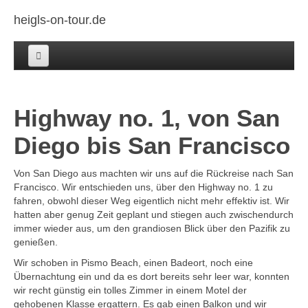
heigls-on-tour.de
Home
Highway no. 1, von San
Afrika
Diego bis San Francisco
Asien
Australien+Neuseeland
Von San Diego aus machten wir uns auf die Rückreise nach San
Francisco. Wir entschieden uns, über den Highway no. 1 zu
Europa
fahren, obwohl dieser Weg eigentlich nicht mehr effektiv ist. Wir
hatten aber genug Zeit geplant und stiegen auch zwischendurch
Mittel Amerika
immer wieder aus, um den grandiosen Blick über den Pazifik zu
genießen.
Nord Amerika
Wir schoben in Pismo Beach, einen Badeort, noch eine
Übernachtung ein und da es dort bereits sehr leer war, konnten
Impressum
wir recht günstig ein tolles Zimmer in einem Motel der
gehobenen Klasse ergattern. Es gab einen Balkon und wir