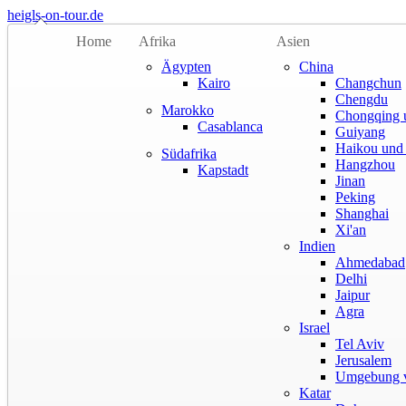
heigls-on-tour.de
Home
Afrika
Asien
Ägypten
China
Kairo
Changchun
Chengdu
Marokko
Chongqing 
Casablanca
Guiyang
Haikou und
Südafrika
Hangzhou
Kapstadt
Jinan
Peking
Shanghai
Xi'an
Indien
Ahmedabad
Delhi
Jaipur
Agra
Israel
Tel Aviv
Jerusalem
Umgebung v
Katar