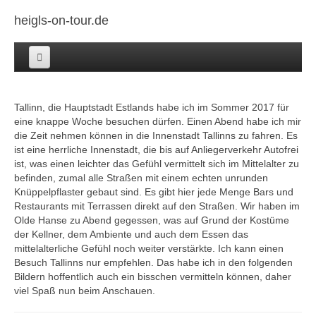
heigls-on-tour.de
Home
Tallinn, die Hauptstadt Estlands habe ich im Sommer 2017 für
Afrika
eine knappe Woche besuchen dürfen. Einen Abend habe ich mir
die Zeit nehmen können in die Innenstadt Tallinns zu fahren. Es
Asien
ist eine herrliche Innenstadt, die bis auf Anliegerverkehr Autofrei
ist, was einen leichter das Gefühl vermittelt sich im Mittelalter zu
Australien+Neuseeland
befinden, zumal alle Straßen mit einem echten unrunden
Knüppelpflaster gebaut sind. Es gibt hier jede Menge Bars und
Europa
Restaurants mit Terrassen direkt auf den Straßen. Wir haben im
Olde Hanse zu Abend gegessen, was auf Grund der Kostüme
Mittel Amerika
der Kellner, dem Ambiente und auch dem Essen das
mittelalterliche Gefühl noch weiter verstärkte. Ich kann einen
Besuch Tallinns nur empfehlen. Das habe ich in den folgenden
Nord Amerika
Bildern hoffentlich auch ein bisschen vermitteln können, daher
viel Spaß nun beim Anschauen.
Impressum